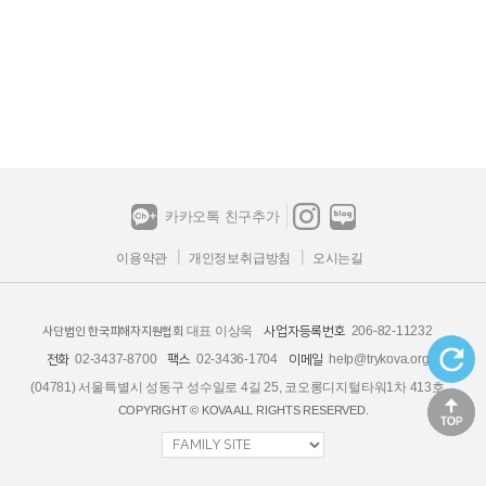
카카오톡 친구추가
이용약관
개인정보취급방침
오시는길
대표 이상욱
206-82-11232
사업자등록번호
사단법인 한국피해자지원협회
02-3437-8700
02-3436-1704
help@trykova.org
전화
팩스
이메일
(04781) 서울특별시 성동구 성수일로 4길 25, 코오롱디지털타워1차 413호
COPYRIGHT © KOVA ALL RIGHTS RESERVED.