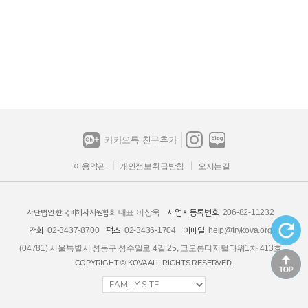
카카오톡 친구추가
이용약관
개인정보취급방침
오시는길
대표 이상욱
206-82-11232
사업자등록번호
사단법인 한국피해자지원협회
02-3437-8700
02-3436-1704
help@trykova.org
전화
팩스
이메일
(04781) 서울특별시 성동구 성수일로 4길 25, 코오롱디지털타워1차 413호
COPYRIGHT © KOVA ALL RIGHTS RESERVED.