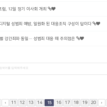
럼, 12일 정기 이사회 개최
 디지털 성범죄 예방, 일원화 된 대응조직 구성이 답이다
벌 강간죄와 동일… 성범죄 대응 때 주의점은
11
12
13
14
16
17
18
19
20
15