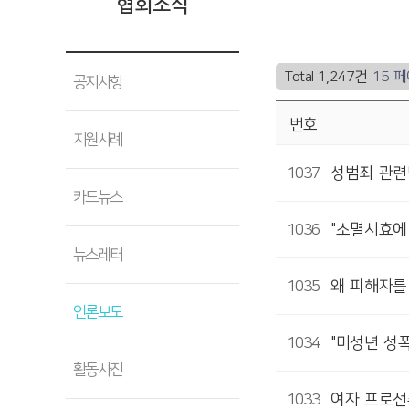
협회소식
Total 1,247건
15 
공지사항
번호
지원사례
1037
성범죄 관련
카드뉴스
1036
"소멸시효에
뉴스레터
1035
왜 피해자를
언론보도
1034
"미성년 성
활동사진
1033
여자 프로선수