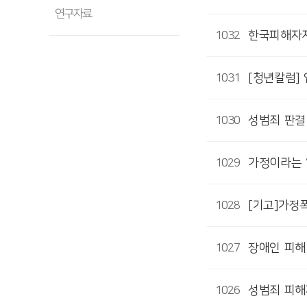
연구자료
1032
한국피해자지
1031
[청년칼럼] 
1030
성범죄 판결
1029
가정이라는 ‘
1028
[기고]가정
1027
장애인 피해 
1026
성범죄 피해