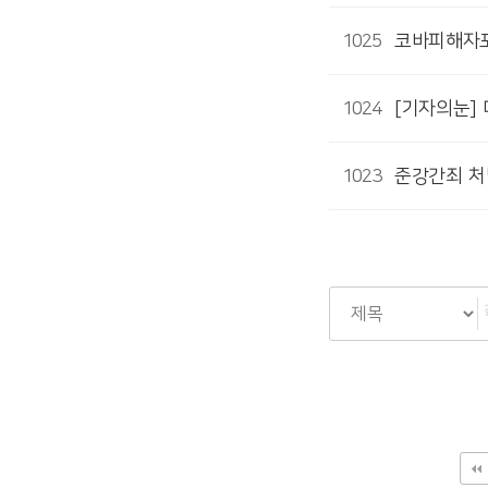
1025
코바피해자포
1024
[기자의눈]
1023
준강간죄 처
다음
맨끝