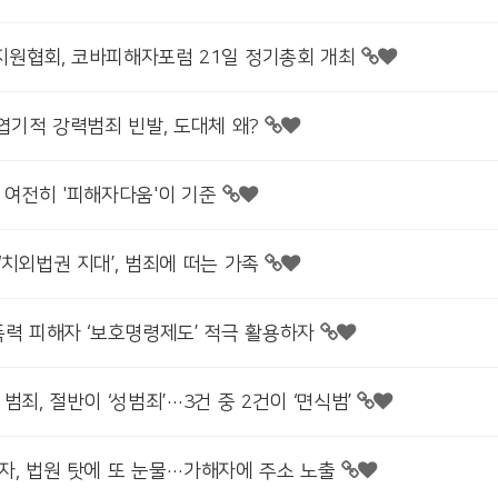
원협회, 코바피해자포럼 21일 정기총회 개최
엽기적 강력범죄 빈발, 도대체 왜?
 여전히 '피해자다움'이 기준
치외법권 지대’, 범죄에 떠는 가족
폭력 피해자 ‘보호명령제도’ 적극 활용하자
범죄, 절반이 ‘성범죄’…3건 중 2건이 ‘면식범’
자, 법원 탓에 또 눈물…가해자에 주소 노출