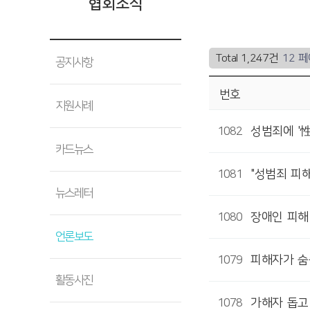
협회소식
Total 1,247건
12 
공지사항
번호
지원사례
1082
성범죄에 '性
카드뉴스
1081
"성범죄 피
뉴스레터
1080
장애인 피해 
언론보도
1079
피해자가 숨
활동사진
1078
가해자 돕고