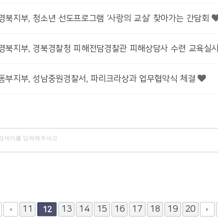
구경북지부, 청소년 선도프로그램 ‘사랑의 교실’ 찾아가는 간담회
구경북지부, 경북경찰청 피해전담경찰관 피해상담사 수련 교육실
기동부지부, 성남중원경찰서, 파리크라상과 업무협약식 체결
11
13
14
15
16
17
18
19
20
12