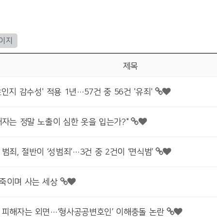
페이지
제목
인지 감수성' 적용 1년…57건 중 56건 '유죄'
해자는 정말 노출이 심한 옷을 입는가?"
범죄, 절반이 ‘성범죄’…3건 중 2건이 ‘면식범’
죽이며 사는 세상
 피해자는 외면…‘형사공공변호인’ 이해충돌 논란