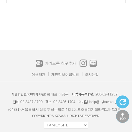
카카오톡 친구추가
이용약관
개인정보취급방침
오시는길
대표 이상욱
206-82-11232
사업자등록번호
사단법인 한국피해자지원협회
02-3437-8700
02-3436-1704
help@trykova.org
전화
팩스
이메일
(04781) 서울특별시 성동구 성수일로 4길 25, 코오롱디지털타워1차 413호
COPYRIGHT © KOVA ALL RIGHTS RESERVED.