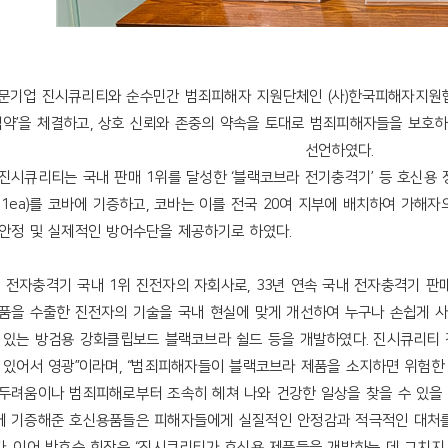
문기업 진시큐리티와 순수민간 범죄피해자 지원단체인
(
사
)
한국피해자지원
협약
’
을 체결하고
,
상호 신뢰와 존중의 약속을 토대로 범죄피해자들을 보호하
선언하였다
.
 진시큐리티는 국내 판매
1
위를 달성한
‘
블랙코브라 전기충격기
’
등 호신용
방
1ea)
를 코바에 기증하고
,
코바는 이를 전국
20
여 지부에 배치하여 가해자
 안정 및 실제적인 방어수단을 제공하
기로 하였다
.
 전자충격기 국내
1
위 진전자의 자회사로
, 33
년 연속 국내 전자충격기 판
품을 수출한 진전자의 기술을 국내 현실에 맞게 개선하여 누구나 손쉽게 
수 있는 방검용 강화클립보드 블랙코브라 쉴드 등을 개발하였다
.
진시큐리티 
 있어서 영광
”
이라며
, “
범죄피해자들이 블랙코브라 제품을 소지하면 위험한 
두려움이나 범죄피해로부터 조속히 헤쳐 나와 건강한 일상을 찾을 수 있을
에 기증해준 호신용품들은 피해자들에게 실질적인 안정감과 적극적인 대처를
다
.
이어 박효순 회장은
“
진시큐리티가 호신용 제품들을 개발하는 데 그치지