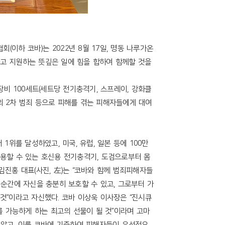
협회
(
이하 코바
)
는
2022
년
8
월
17
일
,
명동 나루가온
고 지원하는 뜻깊은 일에 힘을 합하여 함께할 것을
 장비
100
세트
(
세트당 전기충격기
,
스프레이
,
강화클
의
2
차 범죄 등으로 피해를 겪는 피해자들에게 대여
매
1
위를 달성하였고
,
미국
,
유럽
,
일본 등에
100
만
사용할 수 있는 호신용 전기충격기
,
도검으로부터 몸
김진홍 대표
(
사진
,
左
)
는
“
코바와 함께 범죄피해자들
순간에 자신을 충분히 보호할 수 있고
,
그로부터 가
 것
”
이라고 자신했다
.
코바 이상욱 이사장은
“
진시큐
 가능하게 하는 최고의 선물이 될 것
”
이라며 고마
 않고
,
이를 코바에 기증하여 피해자들이 우선적으