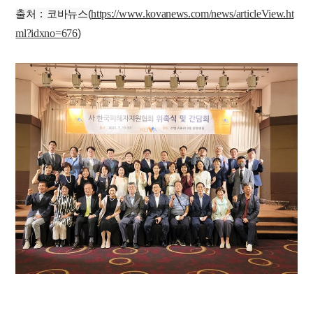
출처 : 코바뉴스(
https://www.kovanews.com/news/articleView.ht
ml?idxno=676
)