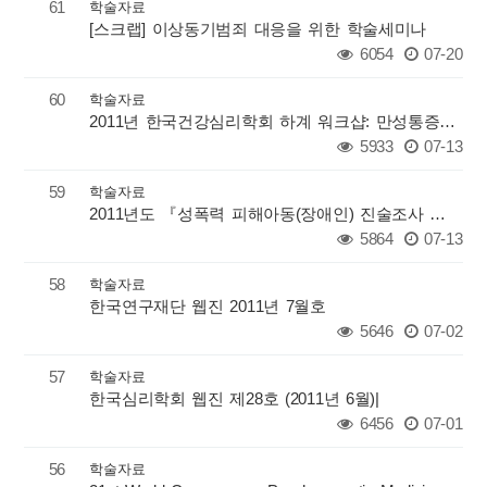
61
학술자료
[스크랩] 이상동기범죄 대응을 위한 학술세미나
6054
07-20
60
학술자료
2011년 한국건강심리학회 하계 워크샵: 만성통증의 심리학적 평가와 관리
5933
07-13
59
학술자료
2011년도 『성폭력 피해아동(장애인) 진술조사 참여 전문인력 양성과정』 재공고_응시원서제출기간연장
5864
07-13
58
학술자료
한국연구재단 웹진 2011년 7월호
5646
07-02
57
학술자료
한국심리학회 웹진 제28호 (2011년 6월)|
6456
07-01
56
학술자료