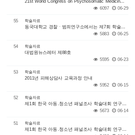
21st World Congress on Psychosomatic Medicine(제21차 세계심신의학학술대…
6097
06-29
55
학술자료
동국대학교 경찰ㆍ범죄연구소에서는 제7회 학술대회 및 국제학술세미나
5883
06-25
54
학술자료
대법원뉴스레터 제88호
5595
06-23
53
학술자료
2011년 피해상담사 교육과정 안내
5952
06-15
52
학술자료
제1회 한국 아동․청소년 패널조사 학술대회 연구계획서 공모
5673
06-14
51
학술자료
제1회 한국 아동․청소년 패널조사 학술대회 연구계획서 공모