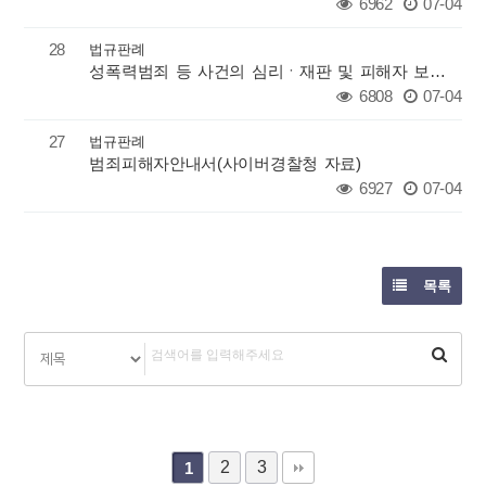
6962
07-04
28
법규판례
성폭력범죄 등 사건의 심리ㆍ재판 및 피해자 보호에 관한 규칙
6808
07-04
27
법규판례
범죄피해자안내서(사이버경찰청 자료)
6927
07-04
목록
2
3
1