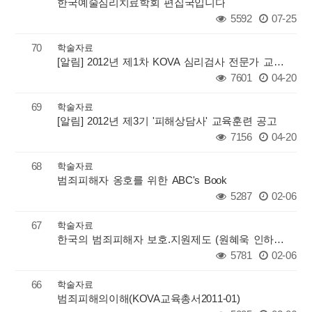
한국예술심리치료학회 편집국입니다
5592
07-25
70
학술자료
[알림] 2012년 제1차 KOVA 심리검사 전문가 교육 공고문 - 수정
7601
04-20
69
학술자료
[알림] 2012년 제3기 '피해상담사' 교육훈련 공고
7156
04-20
68
학술자료
범죄피해자 옹호를 위한 ABC's Book
5287
02-06
67
학술자료
한국의 범죄피해자 보호.지원제도 (원혜욱 인하대학교 법학전문대학원 교수)
5781
02-06
66
학술자료
범죄피해의이해(KOVA교육총서2011-01)