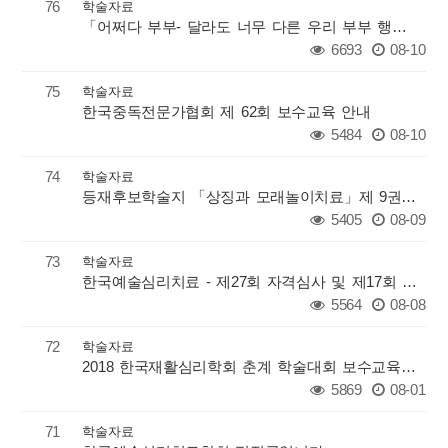
76
학술자료
「어쩌다 부부- 달라도 너무 다른 우리 부부 행복찾기」 책이 출간
6693
08-10
75
학술자료
한국중독전문가협회 제 62회 보수교육 안내
5484
08-10
74
학술자료
등재후보학술지 「상징과 모래놀이치료」제 9권 2호 논문 모집
5405
08-09
73
학술자료
한국예술심리치료 - 제27회 자격심사 및 제17회 자격유지 안내
5564
08-08
72
학술자료
2018 한국재활심리학회 춘계 학술대회 보수교육 대체 인정 안내문
5869
08-01
71
학술자료