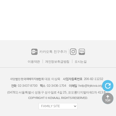
카카오톡 친구추가
이용약관
개인정보취급방침
오시는길
대표 이상욱
206-82-11232
사업자등록번호
사단법인 한국피해자지원협회
02-3437-8700
02-3436-1704
help@trykova.org
전화
팩스
이메일
(04781) 서울특별시 성동구 성수일로 4길 25, 코오롱디지털타워1차 413호
COPYRIGHT © KOVA ALL RIGHTS RESERVED.