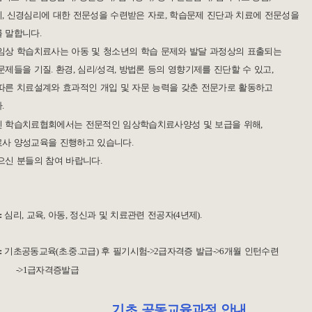
 신경심리에
대한 전문성을 수련받은 자로, 학습문제 진단과 치료에 전문성을
말합니다.
 학습치료사는 아동 및 청소년의 학습 문제와 발달 과정상의 표출되는
제들을 기질.
환경, 심리/성격, 방법론 등의 영향기제를 진단할 수 있고,
른 치료설계와 효과적인 개입 및
자문 능력을 갖춘 전문가로 활동하고
.
 학습치료협회에서는 전문적인 임상학습치료사양성 및 보급을 위해,
사 양성교육을
진행하고 있습니다.
신 분들의 참여 바랍니다.
:
심리, 교육, 아동, 정신과 및 치료관련 전공자(4년제).
:
기초공동교육
(
초.중.고급) 후 필기시험->2급자격증 발급->6개월 인턴수련
->1급자격증발급
기초 공동교육과정 안내