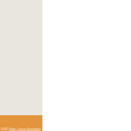
-0103
http://www.koreanps