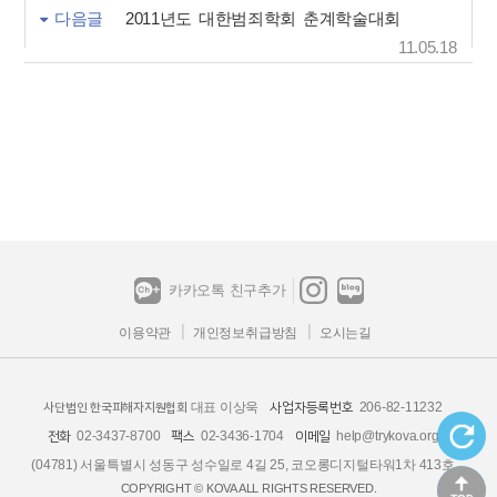
다음글
2011년도 대한범죄학회 춘계학술대회
11.05.18
카카오톡 친구추가
이용약관
개인정보취급방침
오시는길
대표 이상욱
206-82-11232
사업자등록번호
사단법인 한국피해자지원협회
02-3437-8700
02-3436-1704
help@trykova.org
전화
팩스
이메일
(04781) 서울특별시 성동구 성수일로 4길 25, 코오롱디지털타워1차 413호
COPYRIGHT © KOVA ALL RIGHTS RESERVED.