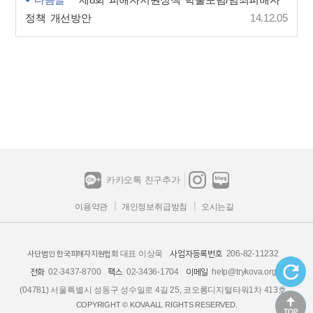
다음글
제8회 피해자지원정책 학술포럼/범죄피해자
정책 개선방안
14.12.05
카카오톡 친구추가
이용약관
개인정보취급방침
오시는길
대표 이상욱
206-82-11232
사업자등록번호
사단법인 한국피해자지원협회
02-3437-8700
02-3436-1704
help@trykova.org
전화
팩스
이메일
(04781) 서울특별시 성동구 성수일로 4길 25, 코오롱디지털타워1차 413호
COPYRIGHT © KOVA ALL RIGHTS RESERVED.