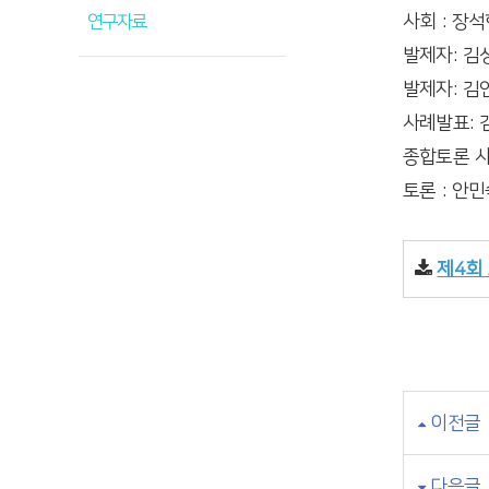
사회 : 장
연구자료
발제자: 김
발제자: 김
사례발표: 
종합토론 사
토론 : 안
제4회 
이전글
다음글