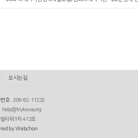
오시는길
록번호
206-82-11232
help@trykova.org
지털타워1차 413호
red by Webchon