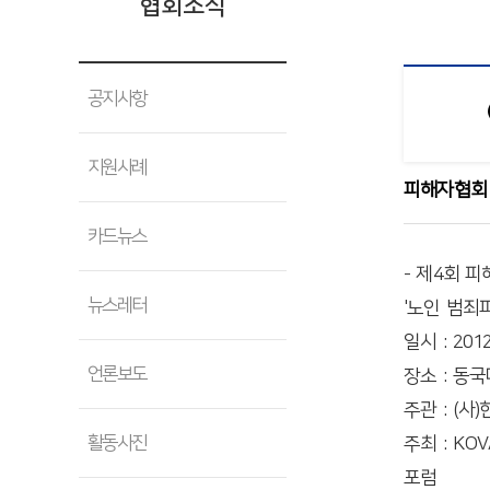
협회소식
공지사항
지원사례
피해자협회
카드뉴스
- 제4회 
뉴스레터
'노인 범죄
일시 : 2012
언론보도
장소 : 동
주관 : (
활동사진
주최 : K
포럼