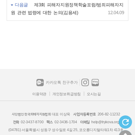
다음글
제3회 피해자지원정책학술포럼/범죄피해자지
원 관련 법령에 대한 논의(김용세)
12.04.09
카카오톡 친구추가
이용약관
개인정보취급방침
오시는길
대표 이상욱
206-82-11232
사업자등록번호
사단법인 한국피해자지원협회
02-3437-8700
02-3436-1704
help@trykova.org
전화
팩스
이메일
(04781) 서울특별시 성동구 성수일로 4길 25, 코오롱디지털타워1차 413호