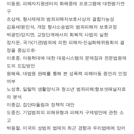
이동원, 피해자지원센터의 화해중재 프로그램에 대한평가연
구
조상제, 형사제재와 범죄피해자보호사상의 결합가능성
김용세/윤민석, 개정 형사소송법의 범죄피해자 보호규정
박광민/강지면, 교정단계에서의 회복적 사법의 실현
정지운, 국가(기관)범죄에 의한 피해자-진실화해위원회의 결
정을 중심으로-
이호중, 아동학대에 대한 대응시스템의 문제점과 전문법원제
도의 도입방안
원혜육, 대법원 판례를 통해 본 성폭력 피해아동 증언의 인정
여부
노성호, 일탈적 생활양식과 청소년 범죄피해:형보셧패널자료
의 분석
이종갑, 집단따돌림과 정책적 대안
도중진, 기업범죄의 피해유형과 피해자 구제방안에 관한 소
고
박용철, 미국의 성범죄 법제의 최근 경향과 우리법에에 있어