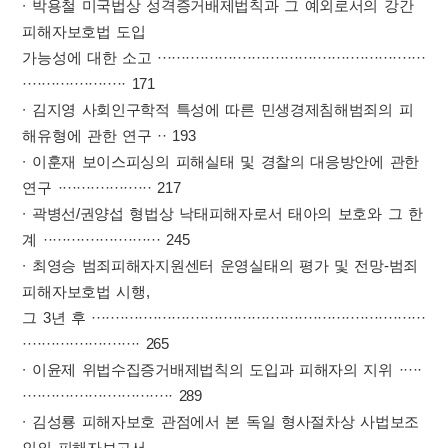
∙ 박용철 미국법상 성격증거배제법칙과 그 예외로서의 강간
피해자보호법 도입
가능성에 대한 소고 ·························································
······················ 171
∙ 김지영 사회인구학적 특성에 따른 민생경제침해범죄의 피
해유형에 관한 연구 ·· 193
∙ 이훈재 보이스피싱의 피해실태 및 경찰의 대응방안에 관한
연구 ···················· 217
∙ 곽병선/권양섭 형법상 낙태피해자로서 태아의 보호와 그 한
계 ························· 245
∙ 최영승 범죄피해자지원센터 운영실태의 평가 및 전망-범죄
피해자보호법 시행,
그 3년 후 ·······································································
························· 265
∙ 이윤제 위법수집증거배제법칙의 도입과 피해자의 지위 ·····
································ 289
∙ 김성룡 피해자보호 관점에서 본 독일 형사절차상 사법보조