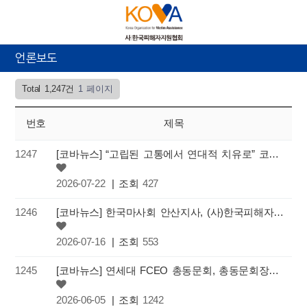
언론보도
Total 1,247건
1 페이지
번호
제목
1247
[코바뉴스] “고립된 고통에서 연대적 치유로” 코바피해자포럼, 제25회 학술대회 성황리 개최
2026-07-22
| 조회
427
1246
[코바뉴스] 한국마사회 안산지사, (사)한국피해자지원협회에 피해 회복 지원을 위한 기부금 전달
2026-07-16
| 조회
553
1245
[코바뉴스] 연세대 FCEO 총동문회, 총동문회장배 자선골프대회를 통해 “피해자 지원을 위한 쌀 100포” …
2026-06-05
| 조회
1242