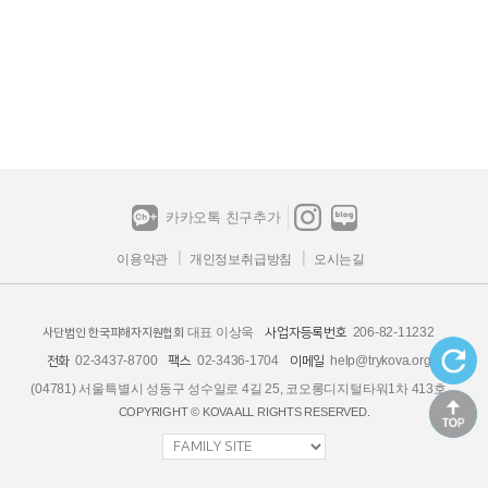
카카오톡 친구추가
이용약관
개인정보취급방침
오시는길
대표 이상욱
206-82-11232
사업자등록번호
사단법인 한국피해자지원협회
02-3437-8700
02-3436-1704
help@trykova.org
전화
팩스
이메일
(04781) 서울특별시 성동구 성수일로 4길 25, 코오롱디지털타워1차 413호
COPYRIGHT © KOVA ALL RIGHTS RESERVED.