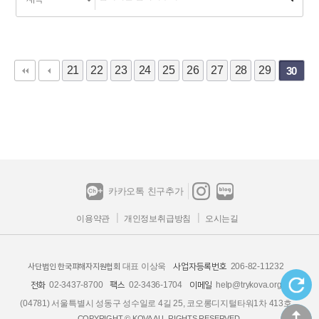
21
22
23
24
25
26
27
28
29
30
카카오톡 친구추가
이용약관
개인정보취급방침
오시는길
대표 이상욱
206-82-11232
사업자등록번호
사단법인 한국피해자지원협회
02-3437-8700
02-3436-1704
help@trykova.org
전화
팩스
이메일
(04781) 서울특별시 성동구 성수일로 4길 25, 코오롱디지털타워1차 413호
COPYRIGHT © KOVA ALL RIGHTS RESERVED.