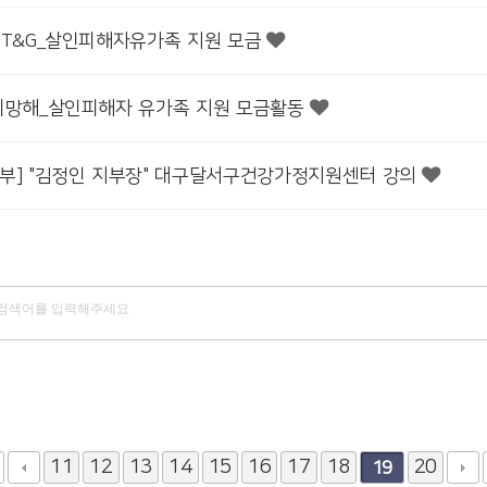
KT&G_살인피해자유가족 지원 모금
희망해_살인피해자 유가족 지원 모금활동
부] "김정인 지부장" 대구달서구건강가정지원센터 강의
11
12
13
14
15
16
17
18
20
19