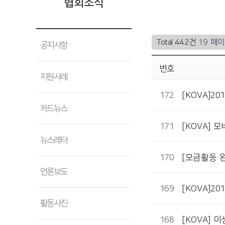
협회소식
Total 442건
19 페
공지사항
번호
지원사례
172
[KOVA]2
카드뉴스
171
[KOVA] 
뉴스레터
170
[모금활동 
언론보도
169
[KOVA]2
활동사진
168
[KOVA] 