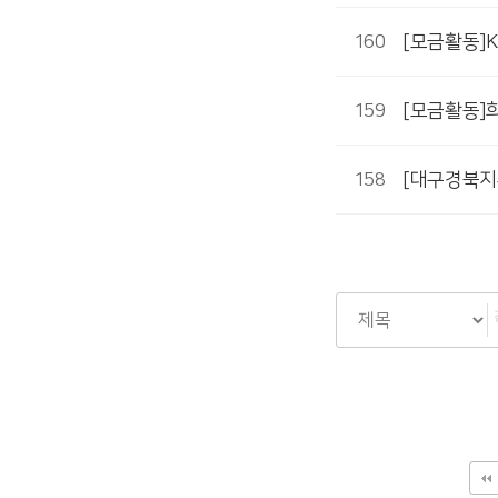
160
[모금활동]
159
[모금활동]
158
[대구경북지
다음
맨끝