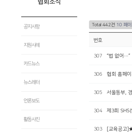
협회소식
Total 442건
10 페
공지사항
번호
지원사례
307
“법 없어…
카드뉴스
306
협회 홈페이지
뉴스레터
305
서울동부, 
언론보도
304
제3회 SHS(S
활동사진
303
[교육공고]★