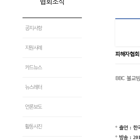
협회소식
공지사항
지원사례
피해자협회
카드뉴스
BBC 불
뉴스레터
언론보도
활동사진
°
출연
:
한
°
방송
: 20