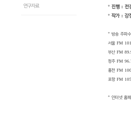
연구자료
°
진행
:
전
°
작가
:
강
°
방송 주파수
FM 10
서울
FM 8
부산
FM 9
청주
FM 10
홍천
FM 10
포항
°
인터넷 홈