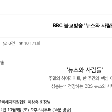
BBC 불교방송 '뉴스와 사람
0건
10,171회
교방송
'뉴스와 사람들'
주말의 하이라이트, 한 주간의 핵심 
심층분석 전망하는 BBS 뉴스와 사
국피해자지원협회 이상욱 회장님
12
년 10월6일
(
토
)
오후
6
시부터
(30
분 방송)