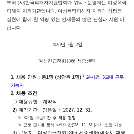
부터
(
사
)
한국피해자지원협회가 위탁
‧
운영하는 여성폭력
피해자 지원기관입니다
.
여성폭력피해자 지원과 성평등
실현에 함께 할 역량 있는 인재들의 많은 관심과 지원 바
랍니다
.
2026
년 7
월 2
일
여성긴급전화
1366
세종센터
1.
채용 인원
:
총1
명
(
상담원 1
명
)
* 24시간, 3교대 근무
가능자
2.
채용 조건
1)
채용유형
:
계약직
2) 계약기간
:
임용일
~
2027. 12. 31.
※
3
개월 수습기간 후 채용 결정
※
근로 평가를 통해 수탁기간
(`28. 12. 31.)
까지 연장 가능
3)
근무지
:
여성긴급전화
1366
세종센터
(
세종시 대평