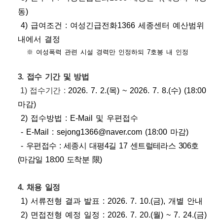
동
)
4) 급여조건
:
여성긴급전화
1366
세종센터 예산범위
내에서 결정
※
여성폭력 관련 시설 경력만 인정하되
7
호봉 내 인정
3. 접수 기간 및 방법
1) 접수기간 :
2026. 7. 2.(목
) ~ 2026. 7. 8.(수
) (18:00
마감
)
2)
접수방법
: E-Mail
및 우편접수
- E-Mail : sejong1366@naver.com (18:00
마감
)
-
우편접수
:
세종시 대평
4
길
17
센트럴테라스
306
호
(
마감일
18:00
도착분
限
)
4. 채용 일정
1)
서류전형 결과 발표
: 2026. 7. 10.(금
),
개별 안내
2) 면접전형 예정 일정
: 2026. 7. 20.(
월
) ~ 7. 24.(
금
)