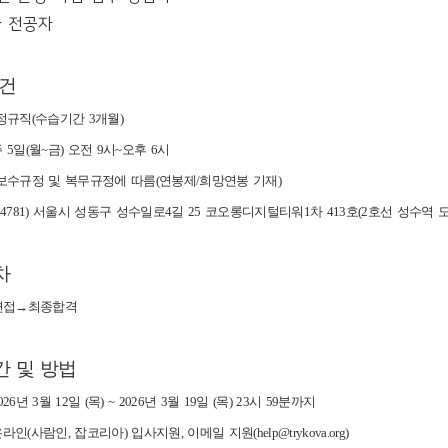
과 전공자
조건
: 정규직(수습기간 3개월)
주 5일(월~금) 오전 9시~오후 6시
회 보수규정 및 복무규정에 따름(연봉제/희망연봉 기재)
 (04781) 서울시 성동구 성수일로4길 25 코오롱디지털티워1차 413호(2호선 성수역 
차
면접→최종합격
간 및 방법
026년 3월 12일 (목) ~ 2026년 3월 19일 (목) 23시 59분까지
온라인(사람인, 잡코리아) 입사지원, 이메일 지원(help@trykova.org)