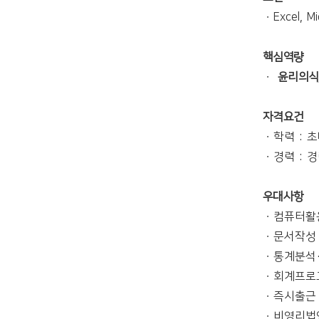
ㆍExcel, 
핵심역량
ㆍ
윤리의식
자격요건
ㆍ학력 : 
ㆍ경력 : 
우대사항
ㆍ컴퓨터활
ㆍ문서작성
ㆍ통계분석
ㆍ회계프로
ㆍ즉시출근
ㆍ비영리법