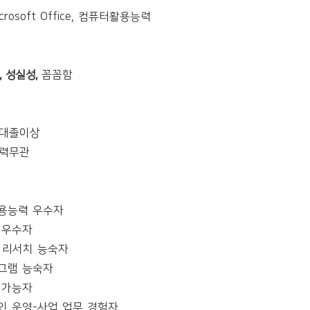
Microsoft Office, 컴퓨터활용능력
,
성실성,
꼼꼼함
초대졸이상
경력무관
용능력 우수자
 우수자
·리서치 능숙자
그램 능숙자
 가능자
인 운영-사업 업무 경험자