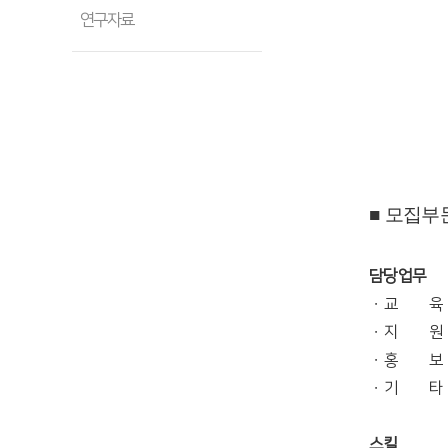
연구자료
■ 모집부
담당업무
ㆍ교 육 :
ㆍ지 원 :
ㆍ홍 보 :
ㆍ기 타 :
스킬