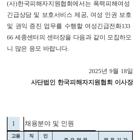
(
사
)
한국피해자지원협회에서는 폭력피해여성
긴급상담 및 보호서비스 제공
,
여성 인권 보호
및 권익 증진 업무를 수행할 여성긴급전화
133
66
세종센터의 센터장을 다음과 같이 모집하오
니 많은 응모 바랍니다
.
2025
년
9
월
18
일
사단법인 한국피해자지원협회 이사장
1
채용분야 및 인원
고용
직
인