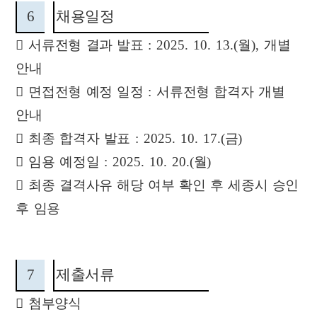
6
채용일정

서류전형 결과 발표
: 2025. 10. 13.(
월
),
개별
안내

면접전형 예정 일정
:
서류전형 합격자 개별
안내

최종 합격자 발표
: 2025. 10. 17.(
금
)

임용 예정일
: 2025. 10. 20.(
월
)

최종 결격사유 해당 여부 확인 후 세종시 승인
후 임용
7
제출서류

첨부양식