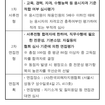
◦
교육
,
경력
,
자격
,
수행능력 등 응시자격 기준
1
차
적합 여부 심사평가
서류전
※
응시인원이 채용인원의
5
배수 이하인 때에
형
는 응시자의 자격요건 충족여부만 평가하여
적격 또는 부적격 심사
◦
서류전형 합격자에 한하며
,
직무수행에 필요
한 전문성
,
기본소양
,
자질등의
2
차
협회 심사 기준에 의한 면접평가
면접전
※
총점
100
점 중 평균
80
점 이상자 중 고득점
형
자를 합격자로 결정
※
동점자 발생 시 평정요소 중 전문성 평가항
목의 높은자를 우선순위 선발
◦
면접장소
: (
사
)
한국피해자지원협회
(
서울시
면접계
성동구 성수일로
4
길
25, 413
호
)
획
◦
면접방법
:
자기소개 및 질의응답 등 면접관
대면 심사