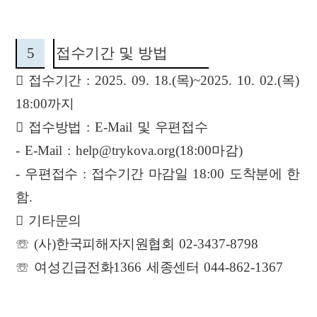
5
접수기간 및 방법

접수기간
: 2025. 09. 18.(
목
)~2025. 10. 02.(
목
)
18:00
까지

접수방법
: E-Mail
및 우편접수
- E-Mail : help@trykova.org(18:00
마감
)
-
우편접수
:
접수기간 마감일
18:00
도착분에 한
함
.

기타문의
☏
(
사
)
한국피해자지원협회
02-3437-8798
☏
여성긴급전화
1366
세종센터
044-862-1367