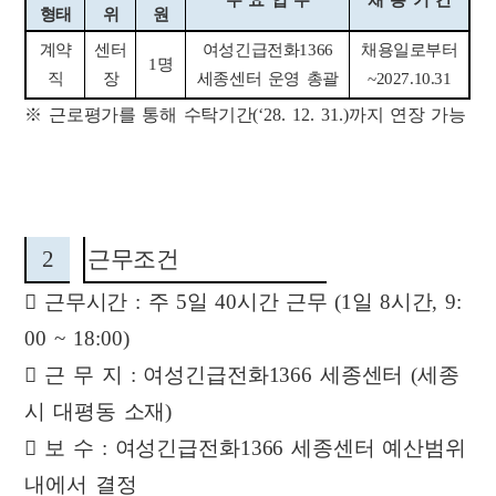
주 요 업 무
채 용 기 간
형태
위
원
계약
센터
여성긴급전화
1366
채용일로부터
1
명
직
장
세종센터 운영 총괄
~2027.10.31
※
근로평가를 통해 수탁기간
(‘28. 12. 31.)
까지 연장 가능
2
근무조건

근무시간
:
주
5
일
40
시간 근무
(1
일
8
시간
, 9:
00 ~ 18:00)

근 무 지
:
여성긴급전화
1366
세종센터
(
세종
시 대평동 소재
)

보 수
:
여성긴급전화
1366
세종센터 예산범위
내에서 결정