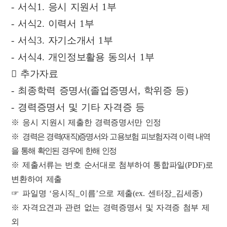
-
서식
1.
응시 지원서
1
부
-
서식
2.
이력서
1
부
-
서식
3.
자기소개서
1
부
-
서식
4.
개인정보활용 동의서
1
부

추가자료
-
최종학력 증명서
(
졸업증명서
,
학위증 등
)
-
경력증명서 및 기타 자격증 등
※
응시 지원시 제출한 경력증명서만 인정
※
경력은 경력
(
재직
)
증명서와 고용보험 피보험자격 이력 내역
을 통해 확인된 경우에 한해 인정
※
제출서류는 번호 순서대로 첨부하여 통합파일
(PDF)
로
변환하여 제출
☞
파일명
‘
응시직
_
이름
’
으로 제출
(ex.
센터장
_
김세종
)
※
자격요견과 관련 없는 경력증명서 및 자격증 첨부 제
외