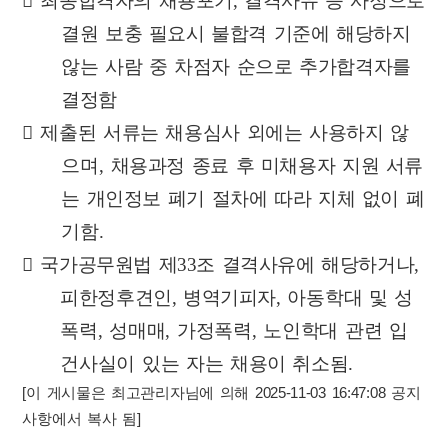

최종합격자의 채용포기
,
결격사유 등 사정으로
결원 보충 필요시 불합격
기준에 해당하지
않는 사람 중 차점자 순으로 추가합격자를
결정함

제출된 서류는 채용심사 외에는 사용하지 않
으며
,
채용과정 종료 후 미채용자 지원 서류
는 개인정보 폐기 절차에 따라 지체 없이 폐
기함
.

국가공무원법 제
33
조 결격사유에 해당하거나
,
피한정후견인
,
병역기피자
,
아동학대 및 성
폭력
,
성매매
,
가정폭력
,
노인학대 관련 입
건사실이 있는
자는 채용이 취소됨
.
[이 게시물은 최고관리자님에 의해 2025-11-03 16:47:08 공지
사항에서 복사 됨]