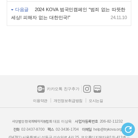
다음글
2024 KOVA 범국민캠페인 “범죄 없는 따뜻한
세상! 피해자 없는 대한민국!”
24.11.10
카카오톡 친구추가
이용약관
개인정보취급방침
오시는길
대표 이상욱
206-82-11232
사업자등록번호
사단법인 한국피해자지원협회
02-3437-8700
02-3436-1704
help@trykova.org
전화
팩스
이메일
(04781) 서울특별시 성동구 성수일로 4길 25, 코오롱디지털타워1차 413호