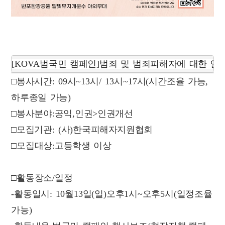
[KOVA
범국민 캠페인
]
범죄 및 범죄피해자에 대한 인
□봉사시간
: 09
시
~13
시
/ 13
시
~17
시
(시간
조율 가능,
하루종일 가능)
□봉사분야
:
공익
,
인권
>
인권개선
□모집기관
: (
사
)
한국피해자지원협회
□
모집대상
:
고등학생 이상
□
활동장소
/
일정
-
활동일시
: 10
월
13
일
(
일
)
오후
1
시
~
오후
5
시
(
일정조율
가능
)