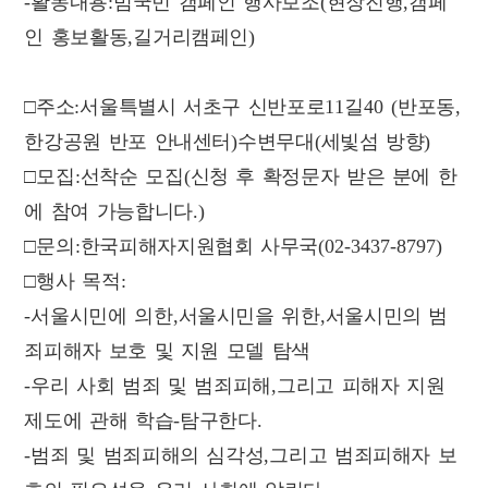
-
활동내용
:
범국민 캠페인 행사보조
(
현장진행
,
캠페
인 홍보활동
,
길거리캠페인
)
□주소
:
서울특별시 서초구 신반포로
11
길
40 (
반포동
,
한강공원 반포 안내센터
)
수변무대
(
세빛섬 방향
)
□
모집
:
선착순 모집
(
신청 후 확정문자 받은 분에 한
에 참여 가능합니다
.)
□
문의
:
한국피해자지원협회 사무국
(02-3437-8797)
□
행사 목적
:
-
서울시민에 의한
,
서울시민을 위한
,
서울시민의 범
죄피해자 보호 및 지원 모델 탐색
-
우리 사회 범죄 및 범죄피해
,
그리고 피해자 지원
제도에 관해 학습
-
탐구한다
.
-
범죄 및 범죄피해의 심각성
,
그리고 범죄피해자 보