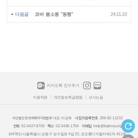
다음글
코바 봄소풍 "동행"
24.11.10
카카오톡 친구추가
이용약관
개인정보취급방침
오시는길
대표 이상욱
206-82-11232
사업자등록번호
사단법인 한국피해자지원협회
02-3437-8700
02-3436-1704
help@trykova.org
전화
팩스
이메일
(04781) 서울특별시 성동구 성수일로 4길 25, 코오롱디지털타워1차 413호