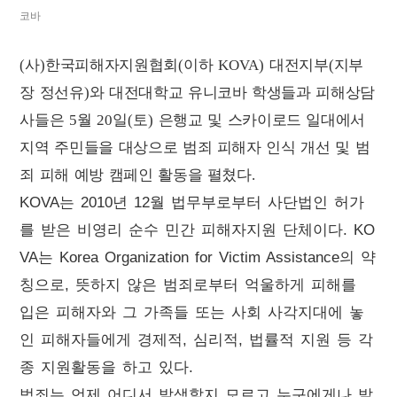
코바
(
사
)
한국피해자지원협회
(
이하
KOVA)
대전지부
(
지부
장 정선유
)
와 대전대학교 유니코바 학생들과 피해상담
사들은
5
월
20
일
(
토
)
은행교 및 스카이로드 일대에서
지역 주민들을 대상으로 범죄 피해자 인식 개선 및 범
죄 피해 예방 캠페인 활동을 펼쳤다
.
KOVA
는
2010
년
12
월 법무부로부터 사단법인 허가
를 받은 비영리 순수 민간 피해자지원 단체이다
. KO
VA
는
Korea Organization for Victim Assistance
의 약
칭으로
,
뜻하지 않은 범죄로부터 억울하게 피해를
입은 피해자와 그 가족들 또는 사회 사각지대에 놓
인 피해자들에게 경제적
,
심리적
,
법률적 지원 등 각
종 지원활동을 하고 있다
.
범죄는 언제 어디서 발생할지 모르고 누구에게나 발