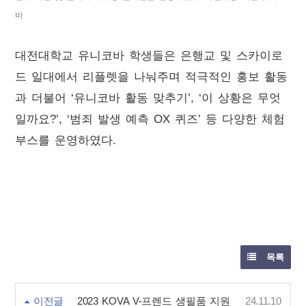
바
대전대학교 유니코바 학생들은 은행교 및 스카이로
드 일대에서 리플렛을 나눠주며 적극적인 홍보 활동
과 더불어
‘
유니코바 활동 맞추기
’, ‘
이 상황은 무엇
일까요
?’, ‘
범죄 발생 예측
OX
퀴즈
’
등 다양한 체험
부스를 운영하였다
.
목록
이전글
2023 KOVA V-프렌드 생필품 지원
24.11.10