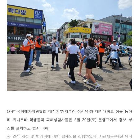
(
사
)
한국피해자지원협회 대전지부
(
지부장 정선유
)
와 대전대학교 정규 동아
리 유니코바 학생들과 피해상담사들은
5
월
20
일
(
토
)
은행교에서 홍보 부
스를 설치하고 범죄 피해
자 인식 개선 및 범죄피해 예방 캠페인을 진행하였다
.
사진제공
=
대전 유니