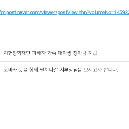
//m.post.naver.com/viewer/postView.nhn?volumeNo=14
지헌장학재단 피해자 가족 대학생 장학금 지급
코바와 뜻을 함께 펼쳐나갈 지부장님을 모시고자 합니다.