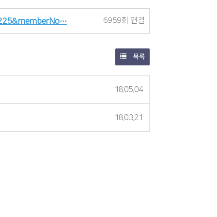
6959회 연결
592225&memberNo…
목록
18.05.04
18.03.21