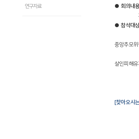
● 회의내용
연구자료
자조회복
● 참석대상
중앙추모위
살인피해유
[찾아오시는