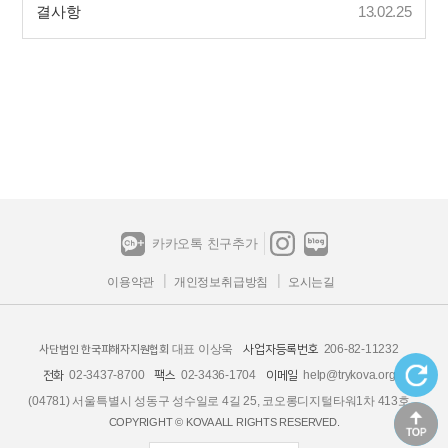
결사항
13.02.25
카카오톡 친구추가
이용약관
개인정보취급방침
오시는길
대표 이상욱
206-82-11232
사업자등록번호
사단법인 한국피해자지원협회
02-3437-8700
02-3436-1704
help@trykova.org
전화
팩스
이메일
(04781) 서울특별시 성동구 성수일로 4길 25, 코오롱디지털타워1차 413호
COPYRIGHT © KOVA ALL RIGHTS RESERVED.