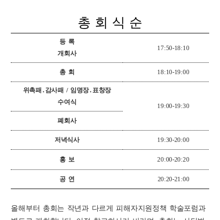
총 회 식 순
등 록
17:50-18:10
개회사
총 회
18:10-19:00
위촉패
․
감사패
/
임명장
․
표창
장
수여식
19:00-19:30
폐회사
저녁식사
19:30-20:00
홍 보
20:00-20:20
공 연
20:20-21:00
올해부터 총회는 작년과 다르게 피해자지원정책 학술포럼과