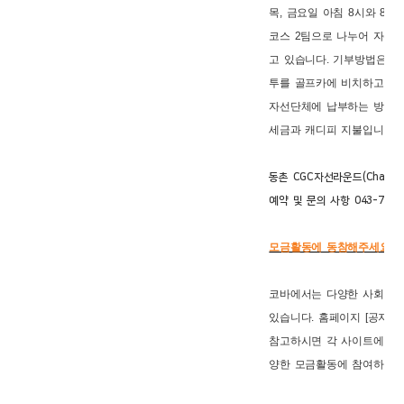
목, 금요일 아침 8시와 8시 
코스 2팀으로 나누어 자선
고 있습니다. 기부방법은 3
투를 골프카에 비치하고 자
자선단체에 납부하는 방식입
세금과 캐디피 지불입니다.
동촌 CGC자선라운드(Charity Go
예약 및 문의 사항 043-722-
모금활동에 동참해주세요
코바에서는 다양한 사회모
있습니다. 홈페이지 [공지사항
참고하시면 각 사이트에서 
양한 모금활동에 참여하실 