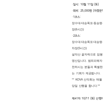
·일시: 10월 11일 (토)
·회비: 25,000원 (차량운행비
·1코스:
장수대-대승폭포-동승령-안산
장(6시간)
·2코스:
장수대-대승폭포-대승령-삼거
차장(5시간)
설악산 끝자락으로 암봉과 
명산입니다. 범죄피해자들을
천하시는 분들과 특별한 인
는 기회가 제공됩니다.
** KOVA 산악회는 매월 
당일 산행을 합니다.**
제41차 10/11 (토) 산행지 