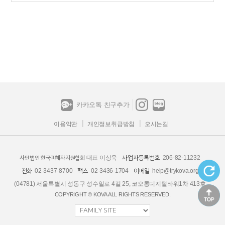
카카오톡 친구추가
이용약관
개인정보취급방침
오시는길
대표 이상욱
206-82-11232
사업자등록번호
사단법인 한국피해자지원협회
02-3437-8700
02-3436-1704
help@trykova.org
전화
팩스
이메일
(04781) 서울특별시 성동구 성수일로 4길 25, 코오롱디지털타워1차 413호
COPYRIGHT © KOVA ALL RIGHTS RESERVED.